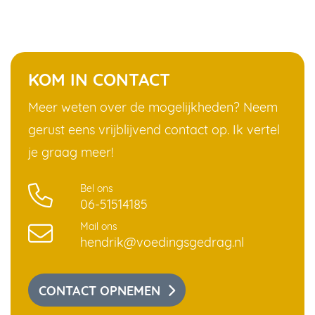
KOM IN CONTACT
Meer weten over de mogelijkheden? Neem
gerust eens vrijblijvend contact op. Ik vertel
je graag meer!
Bel ons
06-51514185
Mail ons
hendrik@voedingsgedrag.nl
CONTACT OPNEMEN