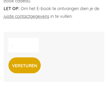
book cadeau.
LET OP:
Om het E-book te ontvangen dien je de
juiste contactgegevens
in te vullen.
Naam
Bedrijfsnaam
Telefoonnummer
E-
CAPTCHA
*
mailadres
(Vereist)
(Vereist)
(Vereist)
(Vereist)