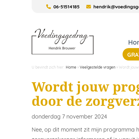
06-51514185
hendrik@voedingsge
Ho
GRA
U bevindt zich hier:
Home
»
Veelgestelde vragen
»
Wordt jouw
Wordt jouw pr
door de zorgver
donderdag 7 november 2024
Nee, op dit moment zit mijn programma hel