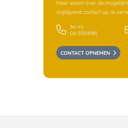
Meer weten over de mogelijk
vrijblijvend contact op. Ik vert
Bel ons
06-51514185
CONTACT OPNEMEN