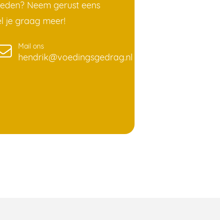
heden? Neem gerust eens
el je graag meer!
Mail ons
hendrik@voedingsgedrag.nl