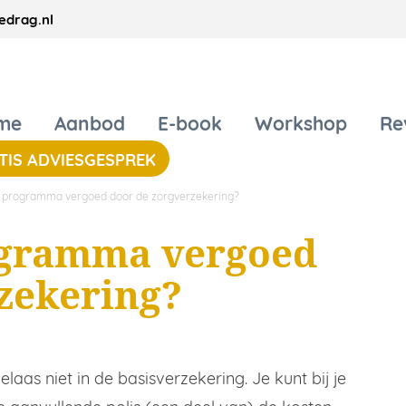
drag.nl
me
Aanbod
E-book
Workshop
Re
TIS ADVIESGESPREK
 programma vergoed door de zorgverzekering?
ogramma vergoed
zekering?
aas niet in de basisverzekering. Je kunt bij je